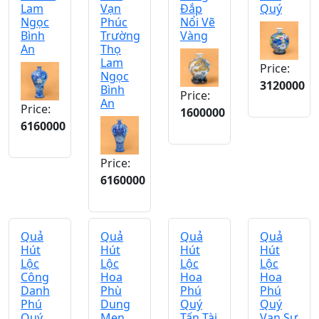
Lam
Vạn
Đắp
Quý
Ngọc
Phúc
Nổi Vẽ
Bình
Trường
Vàng
An
Thọ
Lam
Price:
Ngọc
3120000
Bình
Price:
An
Price:
1600000
6160000
Price:
6160000
Quả
Quả
Quả
Quả
Hút
Hút
Hút
Hút
Lộc
Lộc
Lộc
Lộc
Công
Hoa
Hoa
Hoa
Danh
Phù
Phú
Phú
Phú
Dung
Quý
Quý
Quý
Men
Tấn Tài
Vạn Sự