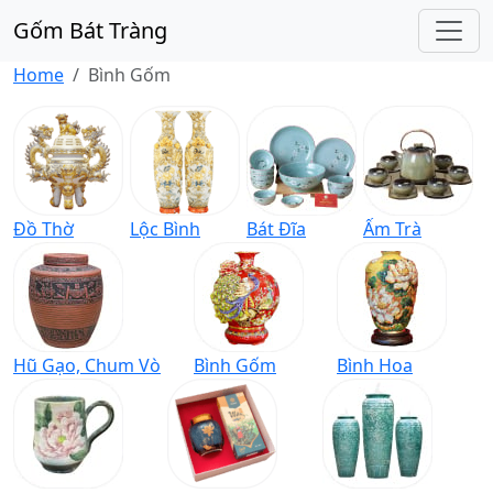
Gốm Bát Tràng
Home
Bình Gốm
Đồ Thờ
Lộc Bình
Bát Đĩa
Ấm Trà
Hũ Gạo, Chum Vò
Bình Gốm
Bình Hoa