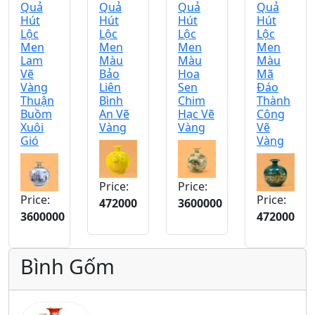
Quả
Quả
Quả
Quả
Hút
Hút
Hút
Hút
Lộc
Lộc
Lộc
Lộc
Men
Men
Men
Men
Lam
Màu
Màu
Màu
Vẽ
Bảo
Hoa
Mã
Vàng
Liên
Sen
Đáo
Thuận
Bình
Chim
Thành
Buồm
An Vẽ
Hạc Vẽ
Công
Xuôi
Vàng
Vàng
Vẽ
Gió
Vàng
Price:
Price:
Price:
Price:
472000
3600000
3600000
472000
Bình Gốm