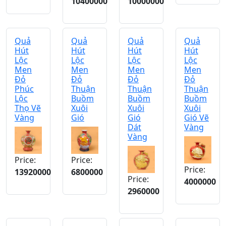
10400000
10000000
Quả
Quả
Quả
Quả
Hút
Hút
Hút
Hút
Lộc
Lộc
Lộc
Lộc
Men
Men
Men
Men
Đỏ
Đỏ
Đỏ
Đỏ
Phúc
Thuận
Thuận
Thuận
Lộc
Buồm
Buồm
Buồm
Thọ Vẽ
Xuôi
Xuôi
Xuôi
Vàng
Gió
Gió
Gió Vẽ
Dát
Vàng
Vàng
Price:
Price:
Price:
13920000
6800000
Price:
4000000
2960000