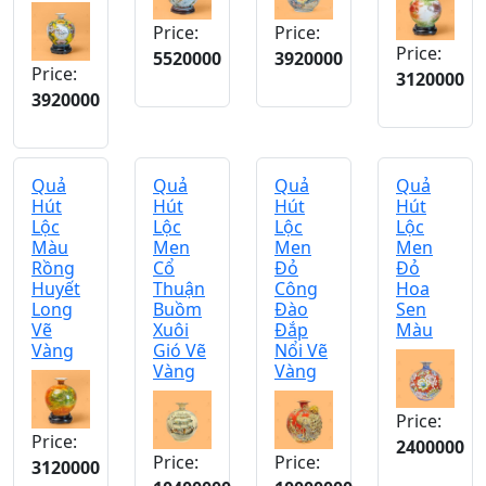
Price:
Price:
Price:
5520000
3920000
Price:
3120000
3920000
Quả
Quả
Quả
Quả
Hút
Hút
Hút
Hút
Lộc
Lộc
Lộc
Lộc
Màu
Men
Men
Men
Rồng
Cổ
Đỏ
Đỏ
Huyết
Thuận
Công
Hoa
Long
Buồm
Đào
Sen
Vẽ
Xuôi
Đắp
Màu
Vàng
Gió Vẽ
Nổi Vẽ
Vàng
Vàng
Price:
Price:
2400000
Price:
Price:
3120000