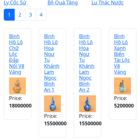
Ly Cốc Sứ
Bộ Quà Tặng
Lu Thác Nước
1
2
3
4
Bình
Bình
Bình
Bình
Hồ Lô
Hồ Lô
Hồ Lô
Hồ Lô
Chữ
Hoa
Hoa
Xanh
Lộc
Ngư
Ngư
Biển
Đắp
Tụ
Tụ
Tài Lộc
Nổi Vẽ
Khánh
Khánh
Vẽ
Vàng
Lam
Lam
Vàng
Ngọc
Ngọc
Bình
Bình
An 1
An 2
Price:
Price:
18000000
5200000
Price:
Price:
15500000
15500000