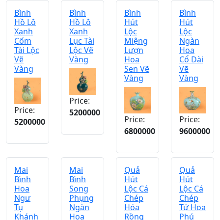
Bình
Bình
Bình
Bình
Hồ Lô
Hồ Lô
Hút
Hút
Xanh
Xanh
Lộc
Lộc
Cốm
Lục Tài
Miệng
Ngàn
Tài Lộc
Lộc Vẽ
Lượn
Hoa
Vẽ
Vàng
Hoa
Cổ Dài
Vàng
Sen Vẽ
Vẽ
Vàng
Vàng
Price:
Price:
5200000
Price:
Price:
5200000
6800000
9600000
Mai
Mai
Quả
Quả
Bình
Bình
Hút
Hút
Hoa
Song
Lộc Cá
Lộc Cá
Ngư
Phụng
Chép
Chép
Tụ
Ngàn
Hóa
Tứ Hoa
Khánh
Hoa
Rồng
Phú