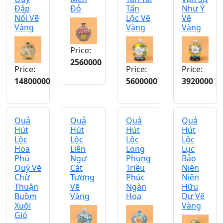
Đắp
Đỏ
Tấn
Như Ý
Nổi Vẽ
Lộc Vẽ
Vẽ
Vàng
Vàng
Vàng
Price:
2560000
Price:
Price:
Price:
14800000
5600000
3920000
Quả
Quả
Quả
Quả
Hút
Hút
Hút
Hút
Lộc
Lộc
Lộc
Lộc
Hoa
Liên
Long
Lục
Phú
Ngư
Phụng
Bảo
Quý Vẽ
Cát
Triều
Niên
Chữ
Tường
Phúc
Niên
Thuận
Vẽ
Ngàn
Hữu
Buồm
Vàng
Hoa
Dư Vẽ
Xuôi
Vàng
Gió