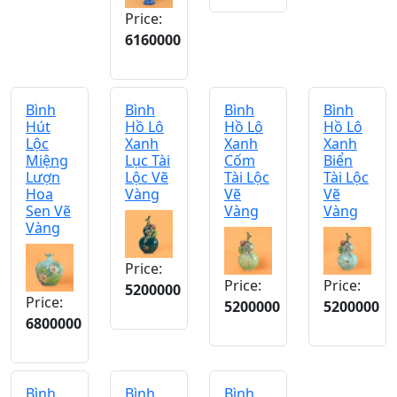
Price:
6160000
Bình
Bình
Bình
Bình
Hút
Hồ Lô
Hồ Lô
Hồ Lô
Lộc
Xanh
Xanh
Xanh
Miệng
Lục Tài
Cốm
Biển
Lượn
Lộc Vẽ
Tài Lộc
Tài Lộc
Hoa
Vàng
Vẽ
Vẽ
Sen Vẽ
Vàng
Vàng
Vàng
Price:
Price:
Price:
5200000
Price:
5200000
5200000
6800000
Bình
Bình
Bình