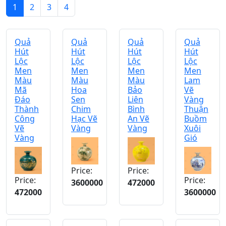
1
2
3
4
Quả
Quả
Quả
Quả
Hút
Hút
Hút
Hút
Lộc
Lộc
Lộc
Lộc
Men
Men
Men
Men
Màu
Màu
Màu
Lam
Mã
Hoa
Bảo
Vẽ
Đáo
Sen
Liên
Vàng
Thành
Chim
Bình
Thuận
Công
Hạc Vẽ
An Vẽ
Buồm
Vẽ
Vàng
Vàng
Xuôi
Vàng
Gió
Price:
Price:
Price:
Price:
3600000
472000
472000
3600000