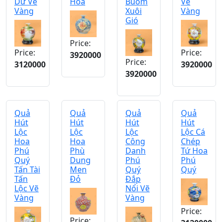
Dư Vẽ
Hoa
Buồm
Vẽ
Vàng
Xuôi
Vàng
Gió
Price:
Price:
Price:
3920000
Price:
3120000
3920000
3920000
Quả
Quả
Quả
Quả
Hút
Hút
Hút
Hút
Lộc
Lộc
Lộc
Lộc Cá
Hoa
Hoa
Công
Chép
Phú
Phù
Danh
Tứ Hoa
Quý
Dung
Phú
Phú
Tấn Tài
Men
Quý
Quý
Tấn
Đỏ
Đắp
Lộc Vẽ
Nổi Vẽ
Vàng
Vàng
Price:
Price: