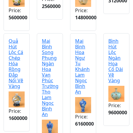
3120000
2560000
Price:
Price:
5600000
14800000
Quả
Mai
Mai
Bình
Hút
Bình
Bình
Hút
Lộc Cá
Song
Hoa
Lộc
Chép
Phụng
Ngư
Ngàn
Hóa
Ngàn
Tụ
Hoa
Rồng
Hoa
Khánh
Cổ Dài
Đắp
Vạn
Lam
Vẽ
Nổi Vẽ
Phúc
Ngọc
Vàng
Vàng
Trường
Bình
Thọ
An
Lam
Ngọc
Price:
Bình
Price:
9600000
An
Price:
1600000
6160000