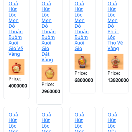
Quả
Quả
Quả
Quả
Hút
Hút
Hút
Hút
Lộc
Lộc
Lộc
Lộc
Men
Men
Men
Men
Đỏ
Đỏ
Đỏ
Đỏ
Thuận
Thuận
Thuận
Phúc
Buồm
Buồm
Buồm
Lộc
Xuôi
Xuôi
Xuôi
Thọ Vẽ
Gió Vẽ
Gió
Gió
Vàng
Vàng
Dát
Vàng
Price:
Price:
Price:
6800000
13920000
Price:
4000000
2960000
Quả
Quả
Quả
Quả
Hút
Hút
Hút
Hút
Lộc
Lộc
Lộc
Lộc
Men
Men
Men
Màu