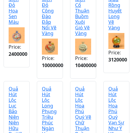
Đỏ
Đỏ
Cổ
Rồng
Hoa
Công
Thuận
Huyết
Sen
Đào
Buồm
Long
Màu
Đắp
Xuôi
Vẽ
Nổi Vẽ
Gió Vẽ
Vàng
Vàng
Vàng
Price:
Price:
2400000
Price:
Price:
3120000
10000000
10400000
Quả
Quả
Quả
Quả
Hút
Hút
Hút
Hút
Lộc
Lộc
Lộc
Lộc
Lục
Long
Hoa
Hoa
Bảo
Phụng
Phú
Phú
Niên
Triều
Quý Vẽ
Quý
Niên
Phúc
Chữ
Vạn Sự
Hữu
Ngàn
Thuận
Như Ý