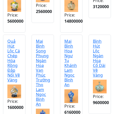
Price:
Price:
3120000
2560000
Price:
Price:
5600000
14800000
Quả
Mai
Mai
Bình
Hút
Bình
Bình
Hút
Lộc Cá
Song
Hoa
Lộc
Chép
Phụng
Ngư
Ngàn
Hóa
Ngàn
Tụ
Hoa
Rồng
Hoa
Khánh
Cổ Dài
Đắp
Vạn
Lam
Vẽ
Nổi Vẽ
Phúc
Ngọc
Vàng
Vàng
Trường
Bình
Thọ
An
Lam
Ngọc
Price:
Bình
Price:
9600000
An
Price:
1600000
6160000