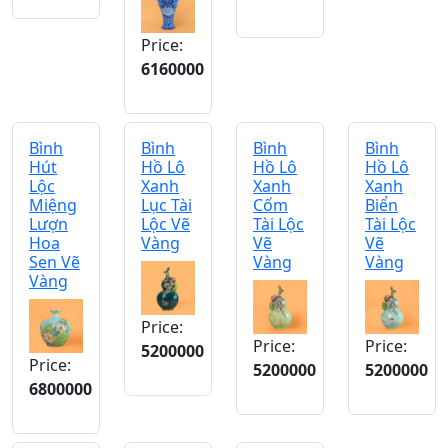
Price:
6160000
Bình
Bình
Bình
Bình
Hút
Hồ Lô
Hồ Lô
Hồ Lô
Lộc
Xanh
Xanh
Xanh
Miệng
Lục Tài
Cốm
Biển
Lượn
Lộc Vẽ
Tài Lộc
Tài Lộc
Hoa
Vàng
Vẽ
Vẽ
Sen Vẽ
Vàng
Vàng
Vàng
Price:
Price:
Price:
5200000
Price:
5200000
5200000
6800000