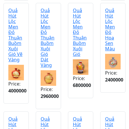
Quả
Quả
Quả
Quả
Hút
Hút
Hút
Hút
Lộc
Lộc
Lộc
Lộc
Men
Men
Men
Men
Đỏ
Đỏ
Đỏ
Đỏ
Thuận
Thuận
Thuận
Hoa
Buồm
Buồm
Buồm
Sen
Xuôi
Xuôi
Xuôi
Màu
Gió Vẽ
Gió
Gió
Vàng
Dát
Vàng
Price:
Price:
2400000
Price:
6800000
Price:
4000000
2960000
Quả
Quả
Quả
Quả
Hút
Hút
Hút
Hút