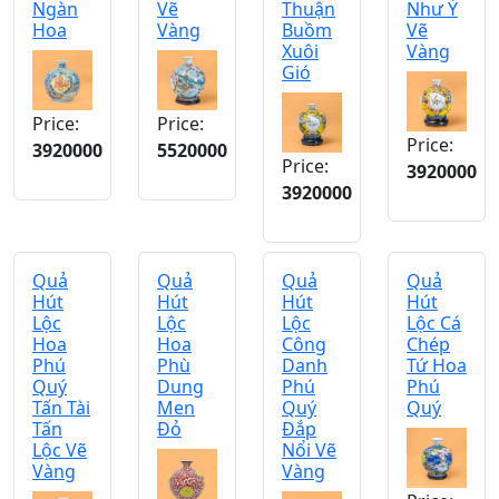
Ngàn
Vẽ
Thuận
Như Ý
Hoa
Vàng
Buồm
Vẽ
Xuôi
Vàng
Gió
Price:
Price:
Price:
3920000
5520000
Price:
3920000
3920000
Quả
Quả
Quả
Quả
Hút
Hút
Hút
Hút
Lộc
Lộc
Lộc
Lộc Cá
Hoa
Hoa
Công
Chép
Phú
Phù
Danh
Tứ Hoa
Quý
Dung
Phú
Phú
Tấn Tài
Men
Quý
Quý
Tấn
Đỏ
Đắp
Lộc Vẽ
Nổi Vẽ
Vàng
Vàng