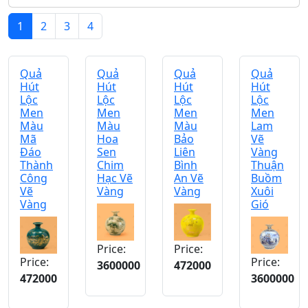
1
2
3
4
Quả
Quả
Quả
Quả
Hút
Hút
Hút
Hút
Lộc
Lộc
Lộc
Lộc
Men
Men
Men
Men
Màu
Màu
Màu
Lam
Mã
Hoa
Bảo
Vẽ
Đáo
Sen
Liên
Vàng
Thành
Chim
Bình
Thuận
Công
Hạc Vẽ
An Vẽ
Buồm
Vẽ
Vàng
Vàng
Xuôi
Vàng
Gió
Price:
Price:
Price:
Price:
3600000
472000
472000
3600000