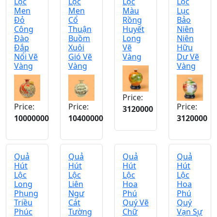
Lộc
Lộc
Lộc
Lộc
Men
Men
Màu
Lục
Đỏ
Cổ
Rồng
Bảo
Công
Thuận
Huyết
Niên
Đào
Buồm
Long
Niên
Đắp
Xuôi
Vẽ
Hữu
Nổi Vẽ
Gió Vẽ
Vàng
Dư Vẽ
Vàng
Vàng
Vàng
Price:
Price:
Price:
Price:
3120000
10000000
10400000
3120000
Quả
Quả
Quả
Quả
Hút
Hút
Hút
Hút
Lộc
Lộc
Lộc
Lộc
Long
Liên
Hoa
Hoa
Phụng
Ngư
Phú
Phú
Triều
Cát
Quý Vẽ
Quý
Phúc
Tường
Chữ
Vạn Sự