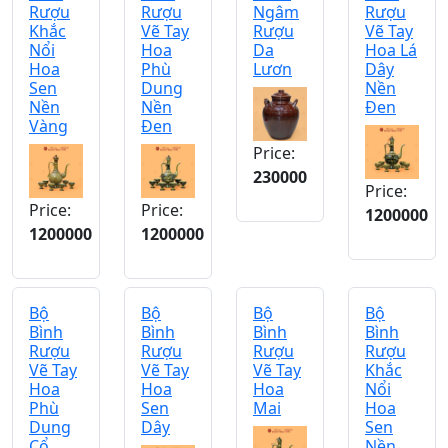
Rượu
Rượu
Ngâm
Rượu
Khắc
Vẽ Tay
Rượu
Vẽ Tay
Nổi
Hoa
Da
Hoa Lá
Hoa
Phù
Lươn
Dây
Sen
Dung
Nền
Nền
Nền
Đen
Vàng
Đen
Price:
230000
Price:
Price:
Price:
1200000
1200000
1200000
Bộ
Bộ
Bộ
Bộ
Bình
Bình
Bình
Bình
Rượu
Rượu
Rượu
Rượu
Vẽ Tay
Vẽ Tay
Vẽ Tay
Khắc
Hoa
Hoa
Hoa
Nổi
Phù
Sen
Mai
Hoa
Dung
Dây
Sen
Cổ
Nền