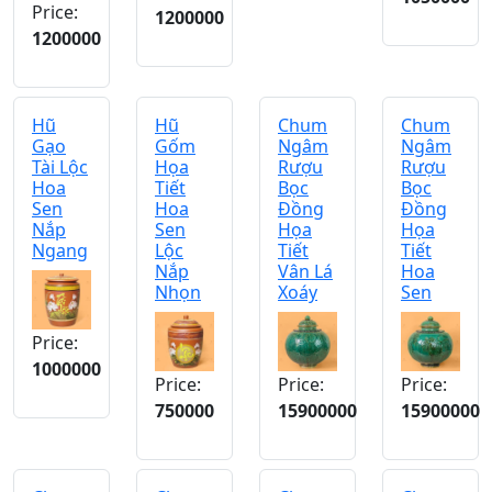
Price:
1200000
1200000
Hũ
Hũ
Chum
Chum
Gạo
Gốm
Ngâm
Ngâm
Tài Lộc
Họa
Rượu
Rượu
Hoa
Tiết
Bọc
Bọc
Sen
Hoa
Đồng
Đồng
Nắp
Sen
Họa
Họa
Ngang
Lộc
Tiết
Tiết
Nắp
Vân Lá
Hoa
Nhọn
Xoáy
Sen
Price:
1000000
Price:
Price:
Price:
750000
15900000
15900000