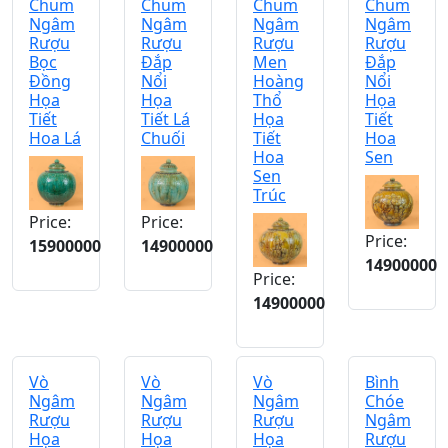
Chum
Chum
Chum
Chum
Ngâm
Ngâm
Ngâm
Ngâm
Rượu
Rượu
Rượu
Rượu
Bọc
Đắp
Men
Đắp
Đồng
Nổi
Hoàng
Nổi
Họa
Họa
Thổ
Họa
Tiết
Tiết Lá
Họa
Tiết
Hoa Lá
Chuối
Tiết
Hoa
Hoa
Sen
Sen
Trúc
Price:
Price:
Price:
15900000
14900000
14900000
Price:
14900000
Vò
Vò
Vò
Bình
Ngâm
Ngâm
Ngâm
Chóe
Rượu
Rượu
Rượu
Ngâm
Họa
Họa
Họa
Rượu