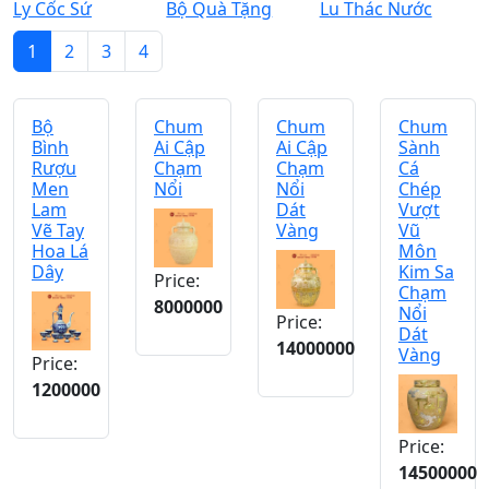
Ly Cốc Sứ
Bộ Quà Tặng
Lu Thác Nước
1
2
3
4
Bộ
Chum
Chum
Chum
Bình
Ai Cập
Ai Cập
Sành
Rượu
Chạm
Chạm
Cá
Men
Nổi
Nổi
Chép
Lam
Dát
Vượt
Vẽ Tay
Vàng
Vũ
Hoa Lá
Môn
Dây
Kim Sa
Price:
Chạm
8000000
Nổi
Price:
Dát
14000000
Vàng
Price:
1200000
Price:
14500000