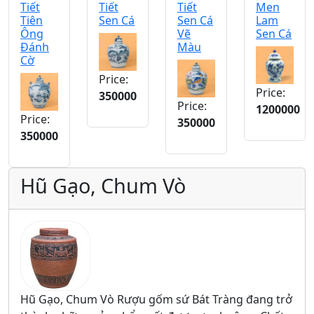
Tiết
Tiết
Tiết
Men
Tiên
Sen Cá
Sen Cá
Lam
Ông
Vẽ
Sen Cá
Đánh
Màu
Cờ
Price:
Price:
350000
Price:
1200000
Price:
350000
350000
Hũ Gạo, Chum Vò
Hũ Gạo, Chum Vò Rượu gốm sứ Bát Tràng đang trở