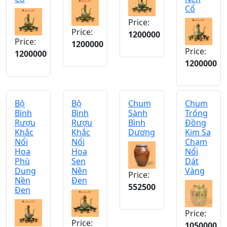
Cổ
Price:
Price:
1200000
Price:
1200000
Price:
1200000
1200000
Bộ
Bộ
Chum
Chum
Bình
Bình
Sành
Trống
Rượu
Rượu
Bình
Đồng
Khắc
Khắc
Dương
Kim Sa
Nổi
Nổi
Chạm
Hoa
Hoa
Nổi
Phù
Sen
Dát
Dung
Nền
Vàng
Price:
Nền
Đen
552500
Đen
Price:
Price:
1050000