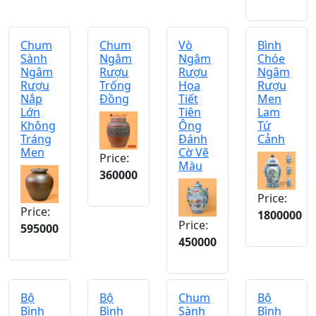
Chum
Chum
Vò
Bình
Sành
Ngâm
Ngâm
Chóe
Ngâm
Rượu
Rượu
Ngâm
Rượu
Trống
Họa
Rượu
Nắp
Đồng
Tiết
Men
Lớn
Tiên
Lam
Không
Ông
Tứ
Tráng
Đánh
Cảnh
Men
Cờ Vẽ
Price:
Màu
360000
Price:
Price:
1800000
Price:
595000
450000
Bộ
Bộ
Chum
Bộ
Bình
Bình
Sành
Bình