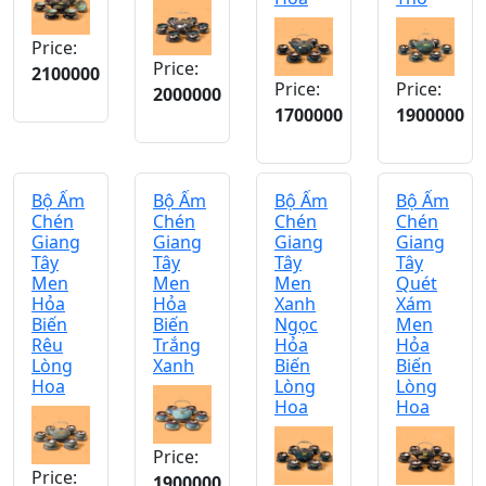
Price:
Price:
2100000
Price:
Price:
2000000
1700000
1900000
Bộ Ấm
Bộ Ấm
Bộ Ấm
Bộ Ấm
Chén
Chén
Chén
Chén
Giang
Giang
Giang
Giang
Tây
Tây
Tây
Tây
Men
Men
Men
Quét
Hỏa
Hỏa
Xanh
Xám
Biến
Biến
Ngọc
Men
Rêu
Trắng
Hỏa
Hỏa
Lòng
Xanh
Biến
Biến
Hoa
Lòng
Lòng
Hoa
Hoa
Price:
Price:
1900000