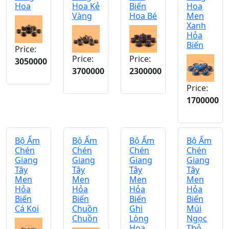
Hoa
Hoa Kẻ
Biến
Hoa
Vàng
Hoa Bé
Men
Xanh
Hỏa
Biến
Price:
Price:
Price:
3050000
3700000
2300000
Price:
1700000
Bộ Ấm
Bộ Ấm
Bộ Ấm
Bộ Ấm
Chén
Chén
Chén
Chén
Giang
Giang
Giang
Giang
Tây
Tây
Tây
Tây
Men
Men
Men
Men
Hỏa
Hỏa
Hỏa
Hỏa
Biến
Biến
Biến
Biến
Cá Koi
Chuồn
Ghi
Múi
Chuồn
Lòng
Ngọc
Hoa
Thỏ