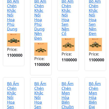
Bộ Ấm
Bộ Ấm
Bộ Ấm
Bộ Ấm
Chén
Chén
Chén
Chén
Khắc
Khắc
Khắc
Khắc
Nổi
Nổi
Nổi
Nổi
Hoa
Hoa
Hoa
Hoa
Phù
Phù
Sen
Sen
Dung
Dung
Nền
Nền
Nền
Cổ
Đen
Đen
Price:
Price:
Price:
1100000
Price:
1100000
1100000
1100000
Bộ Ấm
Bộ Ấm
Bộ Ấm
Bộ Ấm
Chén
Chén
Chén
Chén
Khắc
Khắc
Men
Men
Nổi
Nổi
Hỏa
Hỏa
Hoa
Hoa
Biến
Biến
Sen
Sen
Chuồn
Đại