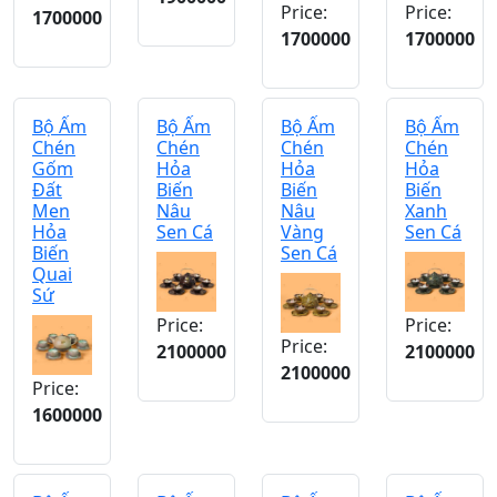
Price:
Price:
1700000
1700000
1700000
Bộ Ấm
Bộ Ấm
Bộ Ấm
Bộ Ấm
Chén
Chén
Chén
Chén
Gốm
Hỏa
Hỏa
Hỏa
Đất
Biến
Biến
Biến
Men
Nâu
Nâu
Xanh
Hỏa
Sen Cá
Vàng
Sen Cá
Biến
Sen Cá
Quai
Sứ
Price:
Price:
Price:
2100000
2100000
2100000
Price:
1600000