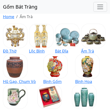
Gốm Bát Tràng
Home
Ấm Trà
Đồ Thờ
Lộc Bình
Bát Đĩa
Ấm Trà
Hũ Gạo, Chum Vò
Bình Gốm
Bình Hoa