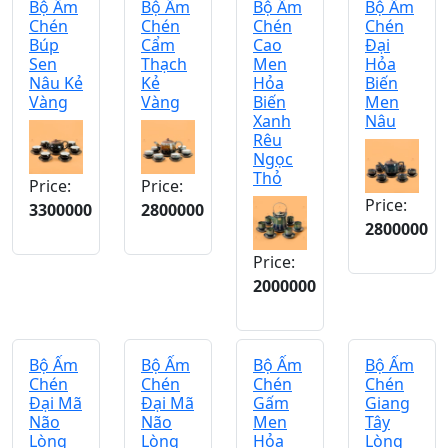
Bộ Ấm
Bộ Ấm
Bộ Ấm
Bộ Ấm
Chén
Chén
Chén
Chén
Búp
Cẩm
Cao
Đại
Sen
Thạch
Men
Hỏa
Nâu Kẻ
Kẻ
Hỏa
Biến
Vàng
Vàng
Biến
Men
Xanh
Nâu
Rêu
Ngọc
Thỏ
Price:
Price:
Price:
3300000
2800000
2800000
Price:
2000000
Bộ Ấm
Bộ Ấm
Bộ Ấm
Bộ Ấm
Chén
Chén
Chén
Chén
Đại Mã
Đại Mã
Gấm
Giang
Não
Não
Men
Tây
Lòng
Lòng
Hỏa
Lòng