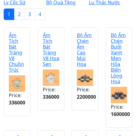
Ly Cốc Sứ
Bộ Quà Tặng
Lu Thác Nước
1
2
3
4
Ấm
Ấm
Bộ Ấm
Bộ Ấm
Tích
Tích
Chén
Chén
Bát
Bát
Ấm
Bưởi
Tràng
Tràng
Cao
Xanh
Vẽ
Vẽ Hoa
Múi
Men
Chuồn
Sen
Hoa
Hỏa
Trúc
Biến
Lòng
Hoa
Price:
Price:
Price:
336000
2200000
336000
Price:
1600000