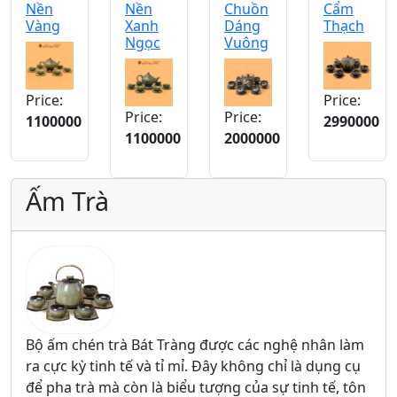
Nền
Nền
Chuồn
Cẩm
Vàng
Xanh
Dáng
Thạch
Ngọc
Vuông
Price:
Price:
Price:
Price:
1100000
2990000
1100000
2000000
Ấm Trà
Bộ ấm chén trà Bát Tràng được các nghệ nhân làm
ra cực kỳ tinh tế và tỉ mỉ. Đây không chỉ là dụng cụ
để pha trà mà còn là biểu tượng của sự tinh tế, tôn