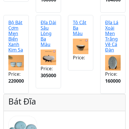
Bộ Bát
Đĩa Dài
Tô Cắt
Đĩa Lá
Cơm
Sâu
Ba
Xoài
Men
Lòng
Màu
Men
Biển
Ba
Trắng
Xanh
Màu
Vẽ Cá
Kim Sa
Đàn
Price:
Price:
Price:
Price:
305000
220000
160000
Bát Đĩa