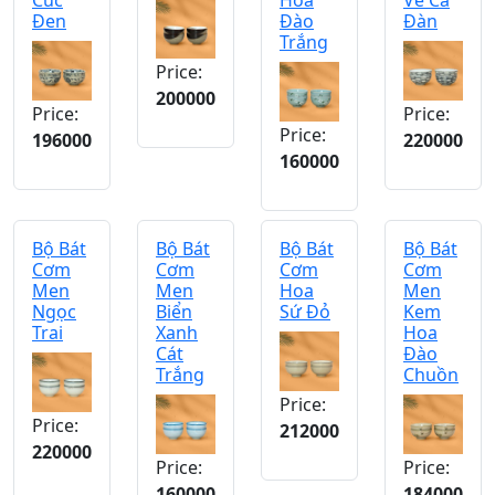
Cúc
Hoa
Vẽ Cá
Đen
Đào
Đàn
Trắng
Price:
200000
Price:
Price:
Price:
196000
220000
160000
Bộ Bát
Bộ Bát
Bộ Bát
Bộ Bát
Cơm
Cơm
Cơm
Cơm
Men
Men
Hoa
Men
Ngọc
Biển
Sứ Đỏ
Kem
Trai
Xanh
Hoa
Cát
Đào
Trắng
Chuồn
Price:
Price:
212000
220000
Price:
Price:
160000
184000