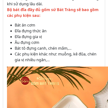
khi sử dụng lâu dài.
Bộ bát đĩa đầy đủ gốm sứ Bát Tràng sẽ bao gồm
các phụ kiện sau:
Bát ăn cơm
Đĩa đựng thức ăn
Đĩa đựng gia vị
Âu đựng cơm
Bát tô đựng canh, chén mắm,…
Các phụ kiện khác như: muỗng, kê đũa, chén
gia vị nhiều ngăn,...