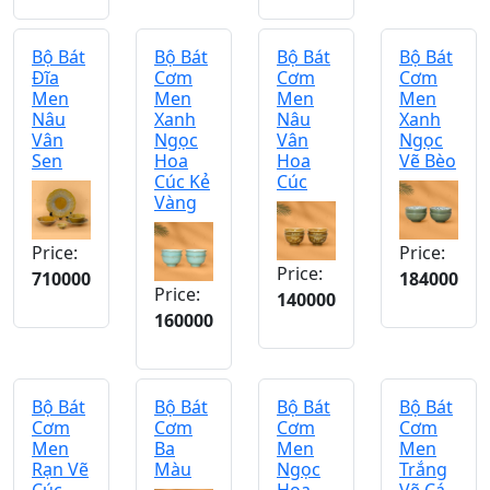
Bộ Bát
Bộ Bát
Bộ Bát
Bộ Bát
Đĩa
Cơm
Cơm
Cơm
Men
Men
Men
Men
Nâu
Xanh
Nâu
Xanh
Vân
Ngọc
Vân
Ngọc
Sen
Hoa
Hoa
Vẽ Bèo
Cúc Kẻ
Cúc
Vàng
Price:
Price:
Price:
710000
184000
Price:
140000
160000
Bộ Bát
Bộ Bát
Bộ Bát
Bộ Bát
Cơm
Cơm
Cơm
Cơm
Men
Ba
Men
Men
Rạn Vẽ
Màu
Ngọc
Trắng