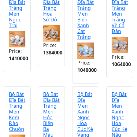
Đĩa Bát
Đĩa Bát
Đĩa Bát
Đĩa Bát
Tràng
Tràng
Tràng
Tràng
Men
Hoa
Men
Men
Ngọc
Sứ Đỏ
Biển
Trắng
Trai
Xanh
Vẽ Cá
Cát
Đàn
Trắng
Price:
Price:
1384000
Price:
1410000
Price:
1064000
1040000
Bộ Bát
Bộ Bát
Bộ Bát
Bộ Bát
Đĩa Bát
Đĩa Bát
Đĩa
Đĩa
Tràng
Tràng
Men
Men
Men
Men
Xanh
Xanh
Kem
Hỏa
Ngọc
Ngọc
Đào
Biến
Hoa
Hoa
Chuồn
Ba
Cúc Kẻ
Cúc Kẻ
Màu
Vàng
Nâu