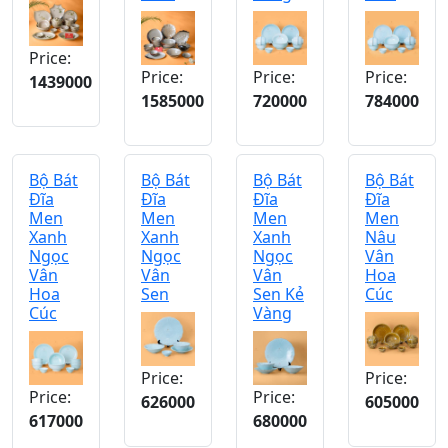
Price:
Price:
Price:
Price:
1439000
1585000
720000
784000
Bộ Bát
Bộ Bát
Bộ Bát
Bộ Bát
Đĩa
Đĩa
Đĩa
Đĩa
Men
Men
Men
Men
Xanh
Xanh
Xanh
Nâu
Ngọc
Ngọc
Ngọc
Vân
Vân
Vân
Vân
Hoa
Hoa
Sen
Sen Kẻ
Cúc
Cúc
Vàng
Price:
Price:
Price:
Price:
626000
605000
617000
680000