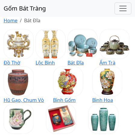
Gốm Bát Tràng
Home
Bát Đĩa
Đồ Thờ
Lộc Bình
Bát Đĩa
Ấm Trà
Hũ Gạo, Chum Vò
Bình Gốm
Bình Hoa