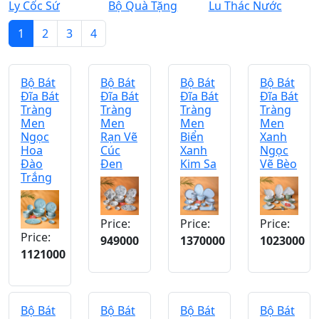
Ly Cốc Sứ
Bộ Quà Tặng
Lu Thác Nước
1
2
3
4
Bộ Bát
Bộ Bát
Bộ Bát
Bộ Bát
Đĩa Bát
Đĩa Bát
Đĩa Bát
Đĩa Bát
Tràng
Tràng
Tràng
Tràng
Men
Men
Men
Men
Ngọc
Rạn Vẽ
Biển
Xanh
Hoa
Cúc
Xanh
Ngọc
Đào
Đen
Kim Sa
Vẽ Bèo
Trắng
Price:
Price:
Price:
Price:
949000
1370000
1023000
1121000
Bộ Bát
Bộ Bát
Bộ Bát
Bộ Bát