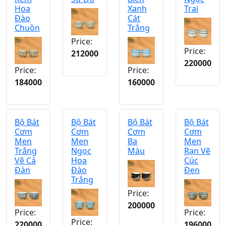
Hoa
Xanh
Trai
Đào
Cát
Chuồn
Trắng
Price:
Price:
212000
220000
Price:
Price:
184000
160000
Bộ Bát
Bộ Bát
Bộ Bát
Bộ Bát
Cơm
Cơm
Cơm
Cơm
Men
Men
Ba
Men
Trắng
Ngọc
Màu
Rạn Vẽ
Vẽ Cá
Hoa
Cúc
Đàn
Đào
Đen
Trắng
Price:
200000
Price:
Price:
Price:
220000
196000