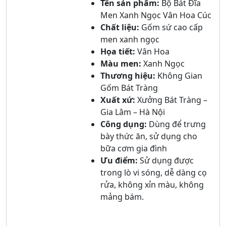
Tên sản phẩm:
Bộ Bát Đĩa
Men Xanh Ngọc Vân Hoa Cúc
Chất liệu:
Gốm sứ cao cấp
men xanh ngọc
Họa tiết:
Vân Hoa
Màu men:
Xanh Ngọc
Thương hiệu:
Không Gian
Gốm Bát Tràng
Xuất xứ:
Xưởng Bát Tràng –
Gia Lâm – Hà Nội
Công dụng:
Dùng để trưng
bày thức ăn, sử dụng cho
bữa cơm gia đình
Ưu điểm:
Sử dụng được
trong lò vi sóng, dễ dàng cọ
rửa, không xỉn màu, không
mảng bám.