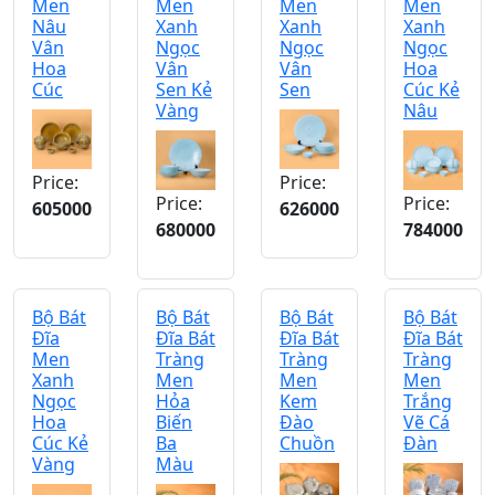
Men
Men
Men
Men
Nâu
Xanh
Xanh
Xanh
Vân
Ngọc
Ngọc
Ngọc
Hoa
Vân
Vân
Hoa
Cúc
Sen Kẻ
Sen
Cúc Kẻ
Vàng
Nâu
Price:
Price:
Price:
Price:
605000
626000
680000
784000
Bộ Bát
Bộ Bát
Bộ Bát
Bộ Bát
Đĩa
Đĩa Bát
Đĩa Bát
Đĩa Bát
Men
Tràng
Tràng
Tràng
Xanh
Men
Men
Men
Ngọc
Hỏa
Kem
Trắng
Hoa
Biến
Đào
Vẽ Cá
Cúc Kẻ
Ba
Chuồn
Đàn
Vàng
Màu