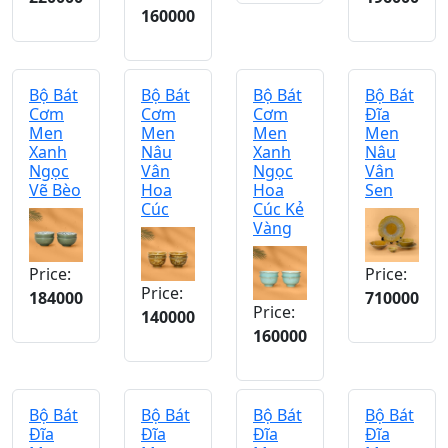
160000
Bộ Bát
Bộ Bát
Bộ Bát
Bộ Bát
Cơm
Cơm
Cơm
Đĩa
Men
Men
Men
Men
Xanh
Nâu
Xanh
Nâu
Ngọc
Vân
Ngọc
Vân
Vẽ Bèo
Hoa
Hoa
Sen
Cúc
Cúc Kẻ
Vàng
Price:
Price:
Price:
184000
710000
Price:
140000
160000
Bộ Bát
Bộ Bát
Bộ Bát
Bộ Bát
Đĩa
Đĩa
Đĩa
Đĩa