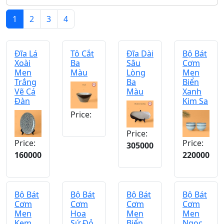
1
2
3
4
Đĩa Lá
Tô Cắt
Đĩa Dài
Bộ Bát
Xoài
Ba
Sâu
Cơm
Men
Màu
Lòng
Men
Trắng
Ba
Biển
Vẽ Cá
Màu
Xanh
Đàn
Kim Sa
Price:
Price:
Price:
Price:
305000
160000
220000
Bộ Bát
Bộ Bát
Bộ Bát
Bộ Bát
Cơm
Cơm
Cơm
Cơm
Men
Hoa
Men
Men
Kem
Sứ Đỏ
Biển
Ngọc