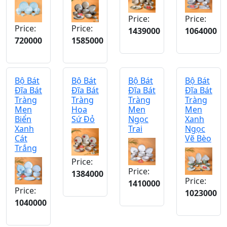
Price:
Price:
Price:
Price:
1439000
1064000
720000
1585000
Bộ Bát
Bộ Bát
Bộ Bát
Bộ Bát
Đĩa Bát
Đĩa Bát
Đĩa Bát
Đĩa Bát
Tràng
Tràng
Tràng
Tràng
Men
Hoa
Men
Men
Biển
Sứ Đỏ
Ngọc
Xanh
Xanh
Trai
Ngọc
Cát
Vẽ Bèo
Trắng
Price:
Price:
1384000
Price:
1410000
Price:
1023000
1040000