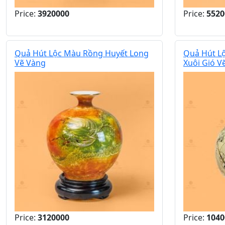
Price:
3920000
Price:
5520
Quả Hút Lộc Màu Rồng Huyết Long
Quả Hút L
Vẽ Vàng
Xuôi Gió V
Price:
3120000
Price:
1040