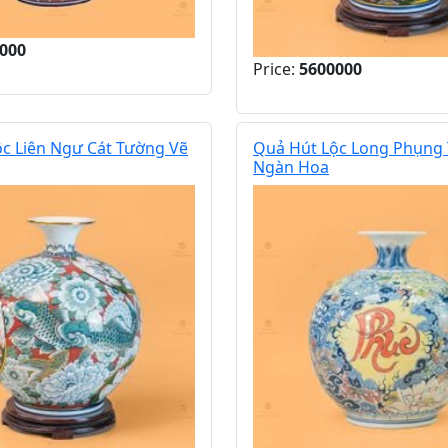
000
Price:
5600000
c Liên Ngư Cát Tường Vẽ
Quả Hút Lộc Long Phụng 
Ngàn Hoa