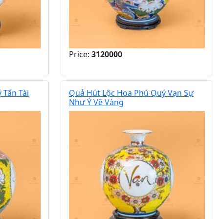
Price:
3120000
 Tấn Tài
Quả Hút Lộc Hoa Phú Quý Vạn Sự
Như Ý Vẽ Vàng