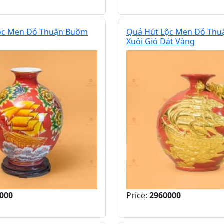
ộc Men Đỏ Thuận Buồm
Quả Hút Lộc Men Đỏ Th
Xuôi Gió Dát Vàng
000
Price:
2960000