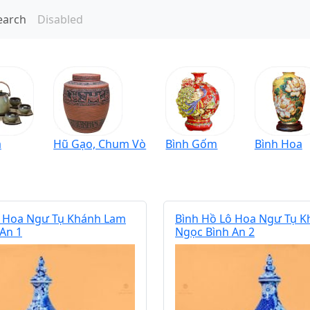
earch
Disabled
à
Hũ Gạo, Chum Vò
Bình Gốm
Bình Hoa
ô Hoa Ngư Tụ Khánh Lam
Bình Hồ Lô Hoa Ngư Tụ 
An 1
Ngọc Bình An 2