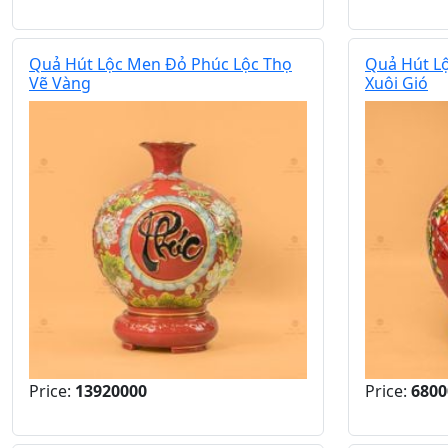
Quả Hút Lộc Men Đỏ Phúc Lộc Thọ
Quả Hút L
Vẽ Vàng
Xuôi Gió
Price:
13920000
Price:
6800