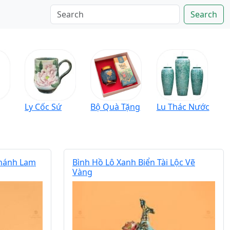
Search
Ly Cốc Sứ
Bộ Quà Tặng
Lu Thác Nước
Khánh Lam
Bình Hồ Lô Xanh Biển Tài Lộc Vẽ
Vàng