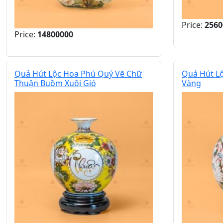
Price:
2560
Price:
14800000
Quả Hút Lộc Hoa Phú Quý Vẽ Chữ
Quả Hút Lộ
Thuận Buồm Xuôi Gió
Vàng