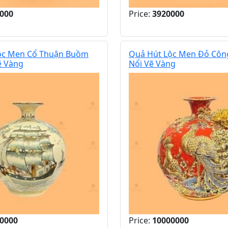
000
Price:
3920000
ộc Men Cổ Thuận Buồm
Quả Hút Lộc Men Đỏ Côn
ẽ Vàng
Nổi Vẽ Vàng
0000
Price:
10000000