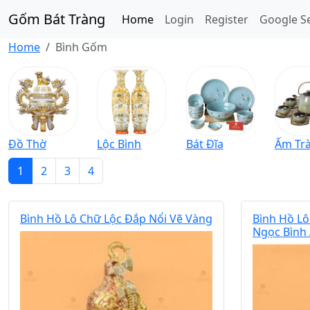
Gốm Bát Tràng
Home
Login
Register
Google S
Home
Bình Gốm
Đồ Thờ
Lộc Bình
Bát Đĩa
Ấm Tr
1
2
3
4
Bình Hồ Lô Chữ Lộc Đắp Nổi Vẽ Vàng
Bình Hồ L
Ngọc Bình 