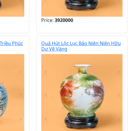
Price:
3920000
Triều Phúc
Quả Hút Lộc Lục Bảo Niên Niên Hữu
Dư Vẽ Vàng