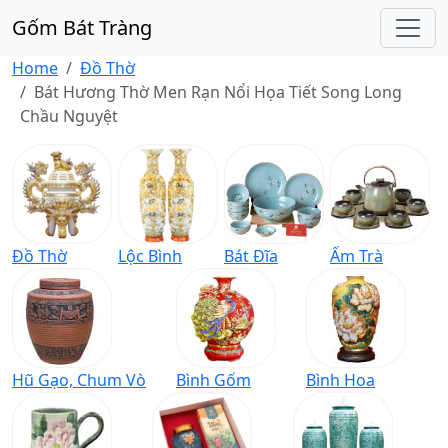
Gốm Bát Tràng
Home
Đồ Thờ
Bát Hương Thờ Men Rạn Nổi Họa Tiết Song Long
Chầu Nguyệt
Đồ Thờ
Lộc Bình
Bát Đĩa
Ấm Trà
Hũ Gạo, Chum Vò
Bình Gốm
Bình Hoa