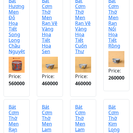
Bát
Bát
Bát
Bát
Hương
Cơm
Cơm
Cơm
Men
Thờ
Thờ
Thờ
Đỏ
Men
Men
Men
Họa
Rạn Vẽ
Rạn Vẽ
Rạn
Tiết
Vàng
Vàng
Nổi
Song
Họa
Họa
Họa
Long
Tiết
Tiết
Tiết
Chầu
Hoa
Cuốn
Rồng
Nguyệt
Sen
Thư
Price:
Price:
Price:
Price:
260000
560000
460000
460000
Bát
Bát
Bát
Bát
Cơm
Cơm
Cơm
Cơm
Thờ
Thờ
Thờ
Thờ
Men
Men
Men
Kim
Rạn
Lam
Lam
Long