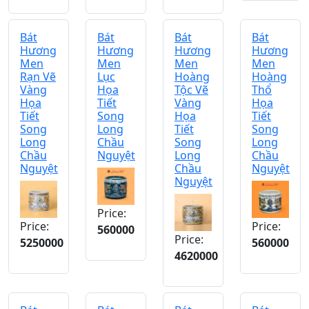
Bát
Bát
Bát
Bát
Hương
Hương
Hương
Hương
Men
Men
Men
Men
Rạn Vẽ
Lục
Hoàng
Hoàng
Vàng
Họa
Tộc Vẽ
Thổ
Họa
Tiết
Vàng
Họa
Tiết
Song
Họa
Tiết
Song
Long
Tiết
Song
Long
Chầu
Song
Long
Chầu
Nguyệt
Long
Chầu
Nguyệt
Chầu
Nguyệt
Nguyệt
Price:
Price:
Price:
560000
Price:
5250000
560000
4620000