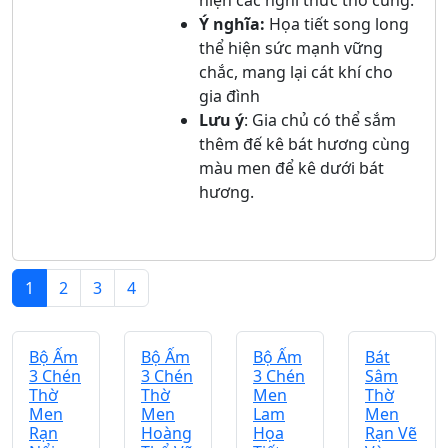
hiện các nghi thức thờ cúng.
Ý nghĩa:
Họa tiết song long
thể hiện sức mạnh vững
chắc, mang lại cát khí cho
gia đình
Lưu ý
: Gia chủ có thể sắm
thêm đế kê bát hương cùng
màu men để kê dưới bát
hương.
1
2
3
4
Bộ Ấm
Bộ Ấm
Bộ Ấm
Bát
3 Chén
3 Chén
3 Chén
Sâm
Thờ
Thờ
Men
Thờ
Men
Men
Lam
Men
Rạn
Hoàng
Họa
Rạn Vẽ