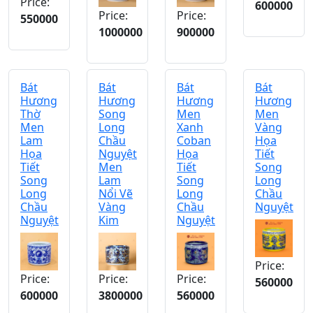
Price:
600000
Price:
Price:
550000
1000000
900000
Bát
Bát
Bát
Bát
Hương
Hương
Hương
Hương
Thờ
Song
Men
Men
Men
Long
Xanh
Vàng
Lam
Chầu
Coban
Họa
Họa
Nguyệt
Họa
Tiết
Tiết
Men
Tiết
Song
Song
Lam
Song
Long
Long
Nổi Vẽ
Long
Chầu
Chầu
Vàng
Chầu
Nguyệt
Nguyệt
Kim
Nguyệt
Price:
Price:
Price:
Price:
560000
600000
3800000
560000