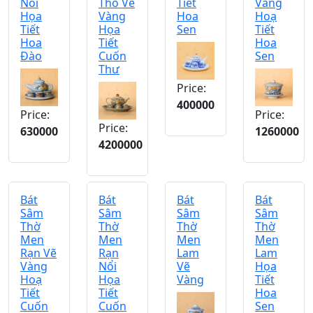
Nổi
Thổ Vẽ
Tiết
Vàng
Họa
Vàng
Hoa
Hoạ
Tiết
Họa
Sen
Tiết
Hoa
Tiết
Hoa
Đào
Cuốn
Sen
Thư
Price:
400000
Price:
Price:
Price:
630000
1260000
4200000
Bát
Bát
Bát
Bát
Sâm
Sâm
Sâm
Sâm
Thờ
Thờ
Thờ
Thờ
Men
Men
Men
Men
Rạn Vẽ
Rạn
Lam
Lam
Vàng
Nổi
Vẽ
Họa
Hoạ
Họa
Vàng
Tiết
Tiết
Tiết
Hoa
Cuốn
Cuốn
Sen