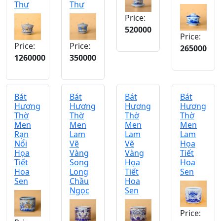
Thư
Thư
Price:
520000
Price:
Price:
Price:
265000
1260000
350000
Bát
Bát
Bát
Bát
Hương
Hương
Hương
Hương
Thờ
Thờ
Thờ
Thờ
Men
Men
Men
Men
Rạn
Lam
Lam
Lam
Nổi
Vẽ
Vẽ
Họa
Họa
Vàng
Vàng
Tiết
Tiết
Song
Họa
Hoa
Hoa
Long
Tiết
Sen
Sen
Chầu
Hoa
Ngọc
Sen
Price: