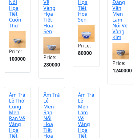
Nổi
Vẽ
Họa
Đẳng
Họa
Vàng
Tiết
Vân
Tiết
Họa
Hoa
Men
Cuốn
Tiết
Sen
Lam
Thư
Hoa
Nổi Vẽ
Sen
Vàng
Kim
Price:
Price:
80000
Price:
100000
Price:
280000
1240000
Ấm Trà
Ấm Trà
Ấm Trà
Lẻ Thờ
Lẻ
Lẻ
Cúng
Men
Men
Men
Rạn
Lam
Rạn Vẽ
Nổi
Vẽ
Vàng
Hoạ
Vàng
Họa
Tiết
Họa
Tiết
Hoa
Tiết