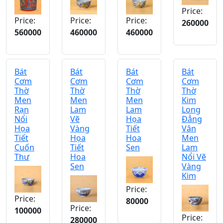
Price:
Price:
Price:
Price:
260000
560000
460000
460000
Bát
Bát
Bát
Bát
Cơm
Cơm
Cơm
Cơm
Thờ
Thờ
Thờ
Thờ
Men
Men
Men
Kim
Rạn
Lam
Lam
Long
Nổi
Vẽ
Họa
Đẳng
Họa
Vàng
Tiết
Vân
Tiết
Họa
Hoa
Men
Cuốn
Tiết
Sen
Lam
Thư
Hoa
Nổi Vẽ
Sen
Vàng
Kim
Price:
Price:
80000
Price:
100000
Price:
280000