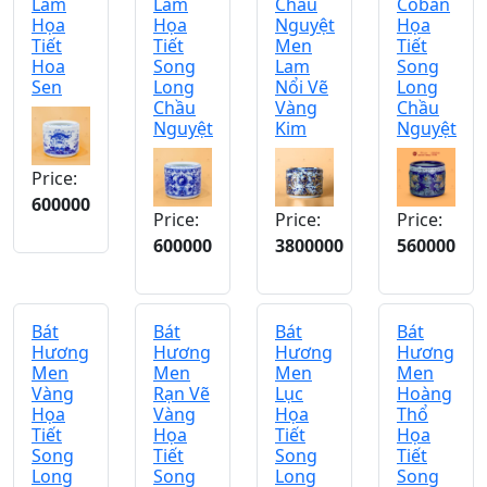
Lam
Lam
Chầu
Coban
Họa
Họa
Nguyệt
Họa
Tiết
Tiết
Men
Tiết
Hoa
Song
Lam
Song
Sen
Long
Nổi Vẽ
Long
Chầu
Vàng
Chầu
Nguyệt
Kim
Nguyệt
Price:
600000
Price:
Price:
Price:
600000
3800000
560000
Bát
Bát
Bát
Bát
Hương
Hương
Hương
Hương
Men
Men
Men
Men
Vàng
Rạn Vẽ
Lục
Hoàng
Họa
Vàng
Họa
Thổ
Tiết
Họa
Tiết
Họa
Song
Tiết
Song
Tiết
Long
Song
Long
Song