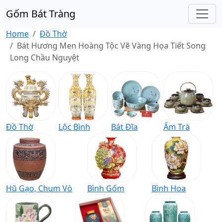
Gốm Bát Tràng
Home
Đồ Thờ
Bát Hương Men Hoàng Tộc Vẽ Vàng Họa Tiết Song
Long Chầu Nguyệt
Đồ Thờ
Lộc Bình
Bát Đĩa
Ấm Trà
Hũ Gạo, Chum Vò
Bình Gốm
Bình Hoa