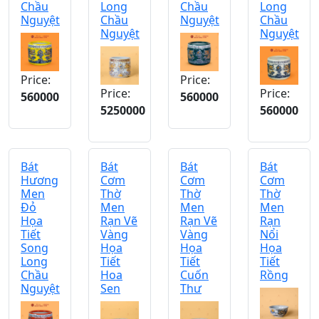
Chầu
Long
Chầu
Long
Nguyệt
Chầu
Nguyệt
Chầu
Nguyệt
Nguyệt
Price:
Price:
Price:
Price:
560000
560000
5250000
560000
Bát
Bát
Bát
Bát
Hương
Cơm
Cơm
Cơm
Men
Thờ
Thờ
Thờ
Đỏ
Men
Men
Men
Họa
Rạn Vẽ
Rạn Vẽ
Rạn
Tiết
Vàng
Vàng
Nổi
Song
Họa
Họa
Họa
Long
Tiết
Tiết
Tiết
Chầu
Hoa
Cuốn
Rồng
Nguyệt
Sen
Thư