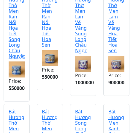
Thờ
Thờ
Thờ
Thờ
Men
Men
Men
Men
Rạn
Rạn
Lam
Lam
Nổi
Nổi
Vẽ
Vẽ
Họa
Họa
Vàng
Vàng
Tiết
Tiết
Song
Họa
Song
Hoa
Long
Tiết
Long
Sen
Chầu
Hoa
Chầu
Ngọc
Sen
Nguyệt
Price:
Price:
Price:
550000
Price:
1000000
900000
550000
Bát
Bát
Bát
Bát
Hương
Hương
Hương
Hương
Thờ
Thờ
Song
Men
Men
Men
Long
Xanh