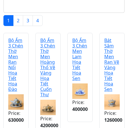
1
2
3
4
Bộ Ấm
Bộ Ấm
Bộ Ấm
Bát
3 Chén
3 Chén
3 Chén
Sâm
Thờ
Thờ
Men
Thờ
Men
Men
Lam
Men
Rạn
Hoàng
Họa
Rạn Vẽ
Nổi
Thổ Vẽ
Tiết
Vàng
Họa
Vàng
Hoa
Hoạ
Tiết
Họa
Sen
Tiết
Hoa
Tiết
Hoa
Đào
Cuốn
Sen
Thư
Price:
400000
Price:
Price:
Price:
630000
1260000
4200000