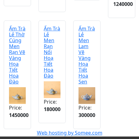
1240000
Ấm Trà
Ấm Trà
Ấm Trà
Lẻ Thờ
Lẻ
Lẻ
Cúng
Men
Men
Men
Rạn
Lam
Rạn Vẽ
Nổi
Vẽ
Vàng
Hoạ
Vàng
Họa
Tiết
Họa
Tiết
Hoa
Tiết
Hoa
Đào
Hoa
Đào
Sen
Price:
Price:
Price:
180000
1450000
300000
Web hosting by Somee.com