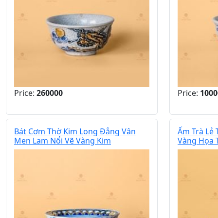
Price:
260000
Price:
1000
Bát Cơm Thờ Kim Long Đẳng Vân
Ấm Trà Lẻ
Men Lam Nổi Vẽ Vàng Kim
Vàng Họa 