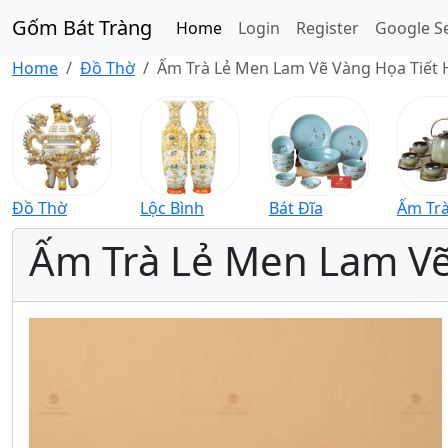
Gốm Bát Tràng
Home
Login
Register
Google S
Home
Đồ Thờ
Ấm Trà Lẻ Men Lam Vẽ Vàng Họa Tiết 
Đồ Thờ
Lộc Bình
Bát Đĩa
Ấm Tr
Ấm Trà Lẻ Men Lam Vẽ