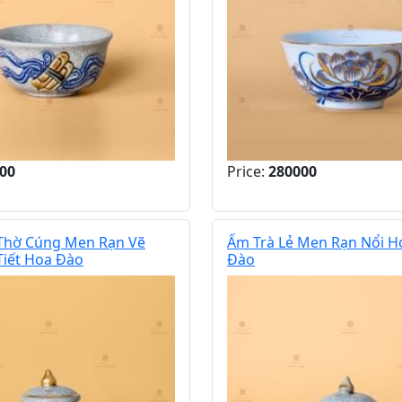
00
Price:
280000
 Thờ Cúng Men Rạn Vẽ
Ấm Trà Lẻ Men Rạn Nổi H
Tiết Hoa Đào
Đào