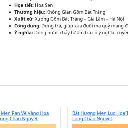
Họa tiết
: Hoa Sen
Thương hiệu
: Không Gian Gốm Bát Tràng
Xuất xứ
: Xưởng Gốm Bát Tràng – Gia Lâm – Hà Nội
Công dụng
: Đựng trà, giúp xua đuổi ma quỷ mang 
Ý nghĩa:
Dòng nước chảy từ ấm trà có ý nghĩa truyền
 Men Rạn Vẽ Vàng Họa
Bát Hương Men Lục Họa T
Long Chầu Nguyệt
Long Chầu Nguyệt