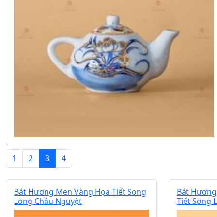
1
2
3
4
Bát Hương Men Vàng Họa Tiết Song
Bát Hương
Long Chầu Nguyệt
Tiết Song 