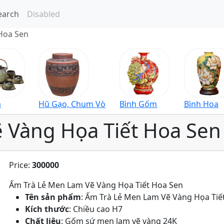
earch
Disabled
Hoa Sen
à
Hũ Gạo, Chum Vò
Bình Gốm
Bình Hoa
 Vàng Họa Tiết Hoa Sen
Price:
300000
Ấm Trà Lẻ Men Lam Vẽ Vàng Họa Tiết Hoa Sen
Tên sản phẩm
: Ấm Trà Lẻ Men Lam Vẽ Vàng Họa Tiế
Kích thước
: Chiều cao H7
Chất liệu
: Gốm sứ men lam vẽ vàng 24K