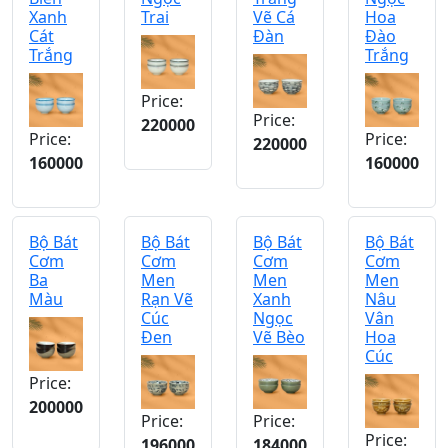
Xanh
Trai
Vẽ Cá
Hoa
Cát
Đàn
Đào
Trắng
Trắng
Price:
Price:
220000
Price:
Price:
220000
160000
160000
Bộ Bát
Bộ Bát
Bộ Bát
Bộ Bát
Cơm
Cơm
Cơm
Cơm
Ba
Men
Men
Men
Màu
Rạn Vẽ
Xanh
Nâu
Cúc
Ngọc
Vân
Đen
Vẽ Bèo
Hoa
Cúc
Price:
200000
Price:
Price:
Price:
196000
184000