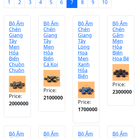
1
2
3
4
5
6
7
8
9
10
Bộ Ấm
Bộ Ấm
Bộ Ấm
Bộ Ấm
Chén
Chén
Chén
Chén
Giang
Giang
Giang
Gấm
Tây
Tây
Tây
Men
Men
Men
Lòng
Hỏa
Hỏa
Hỏa
Hoa
Biến
Biến
Biến
Men
Hoa Bé
Chuồn
Cá Koi
Xanh
Chuồn
Hỏa
Biến
Price:
Price:
2300000
Price:
2100000
Price:
2000000
1700000
Bộ Ấm
Bộ Ấm
Bộ Ấm
Bộ Ấm