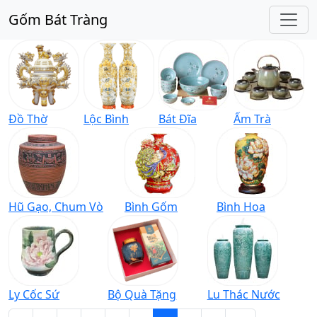
Gốm Bát Tràng
Đồ Thờ
Lộc Bình
Bát Đĩa
Ấm Trà
Hũ Gạo, Chum Vò
Bình Gốm
Bình Hoa
Ly Cốc Sứ
Bộ Quà Tặng
Lu Thác Nước