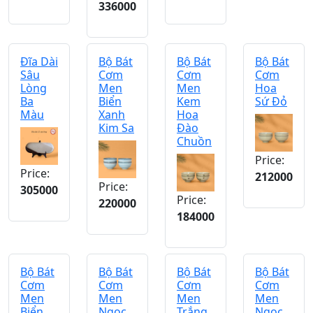
336000
Đĩa Dài
Bộ Bát
Bộ Bát
Bộ Bát
Sâu
Cơm
Cơm
Cơm
Lòng
Men
Men
Hoa
Ba
Biển
Kem
Sứ Đỏ
Màu
Xanh
Hoa
Kim Sa
Đào
Chuồn
Price:
Price:
212000
Price:
305000
Price:
220000
184000
Bộ Bát
Bộ Bát
Bộ Bát
Bộ Bát
Cơm
Cơm
Cơm
Cơm
Men
Men
Men
Men
Biển
Ngọc
Trắng
Ngọc