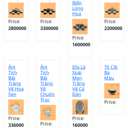
Biến
Lòng
Hoa
Price:
Price:
Price:
2800000
3300000
2200000
Price:
1600000
Ấm
Ấm
Đĩa Lá
Tô Cắt
Tích
Tích
Xoài
Ba
Bát
Bát
Men
Màu
Tràng
Tràng
Trắng
Vẽ Hoa
Vẽ
Vẽ Cá
Sen
Chuồn
Đàn
Trúc
Price:
Price:
Price:
Price:
336000
160000