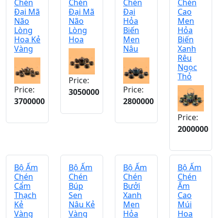
Chén
Chén
Chén
Chén
Đại Mã
Đại Mã
Đại
Cao
Não
Não
Hỏa
Men
Lòng
Lòng
Biến
Hỏa
Hoa Kẻ
Hoa
Men
Biến
Vàng
Nâu
Xanh
Rêu
Ngọc
Thỏ
Price:
Price:
Price:
3050000
3700000
2800000
Price:
2000000
Bộ Ấm
Bộ Ấm
Bộ Ấm
Bộ Ấm
Chén
Chén
Chén
Chén
Cẩm
Búp
Bưởi
Ấm
Thạch
Sen
Xanh
Cao
Kẻ
Nâu Kẻ
Men
Múi
Vàng
Vàng
Hỏa
Hoa