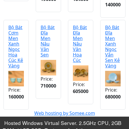
140000
Bộ Bát
Bộ Bát
Bộ Bát
Bộ Bát
Cơm
Đĩa
Đĩa
Đĩa
Men
Men
Men
Men
Xanh
Nâu
Nâu
Xanh
Ngọc
Vân
Vân
Ngọc
Hoa
Sen
Hoa
Vân
Cúc Kẻ
Cúc
Sen Kẻ
Vàng
Vàng
Price:
Price:
710000
Price:
Price:
605000
160000
680000
Web hosting by Somee.com
Hosted Windows Virtual Server. 2.5GHz CPU, 2GB