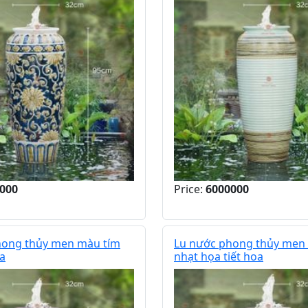
000
Price:
6000000
hong thủy men màu tím
Lu nước phong thủy men
oa
nhạt họa tiết hoa