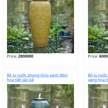
Price:
2800000
Price:
6000
Bộ lu nước phong thủy xanh đậm
Bộ lu nướ
họa tiết vân kẻ
vàng họa t