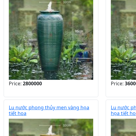
Price:
2800000
Price:
3600
Lu nước phong thủy men vàng họa
Lu nước p
tiết hoa
họa tiết h