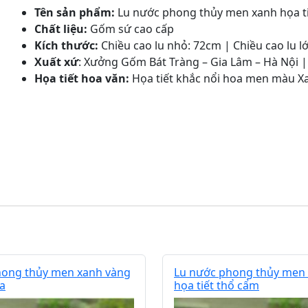
Tên sản phẩm:
Lu nước phong thủy men xanh họa t
Chất liệu:
Gốm sứ cao cấp
Kích thước:
Chiều cao lu nhỏ: 72cm | Chiều cao lu l
Xuất xứ
: Xưởng Gốm Bát Tràng – Gia Lâm – Hà Nội 
Họa tiết hoa văn:
Họa tiết khắc nổi hoa men màu X
hong thủy men xanh vàng
Lu nước phong thủy men
oa
họa tiết thổ cẩm