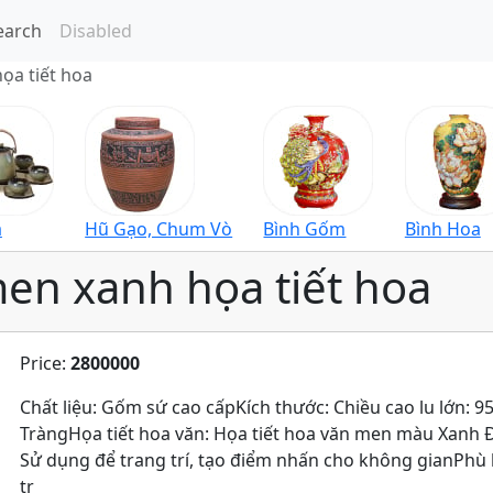
earch
Disabled
ọa tiết hoa
à
Hũ Gạo, Chum Vò
Bình Gốm
Bình Hoa
en xanh họa tiết hoa
Price:
2800000
Chất liệu: Gốm sứ cao cấpKích thước: Chiều cao lu lớn: 
TràngHọa tiết hoa văn: Họa tiết hoa văn men màu Xa
Sử dụng để trang trí, tạo điểm nhấn cho không gianPhù h
tr