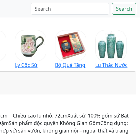
Search
Ly Cốc Sứ
Bộ Quà Tặng
Lu Thác Nước
95cm | Chiều cao lu nhỏ: 72cmXuất sứ: 100% gốm sứ Bát
nh ĐậmSản phẩm độc quyền Không Gian GốmCông dụng:
ợp với sân vườn, không gian nội – ngoại thất và trang