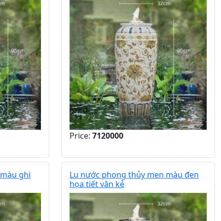
Price:
7120000
 màu ghi
Lu nước phong thủy men màu đen
họa tiết vân kẻ