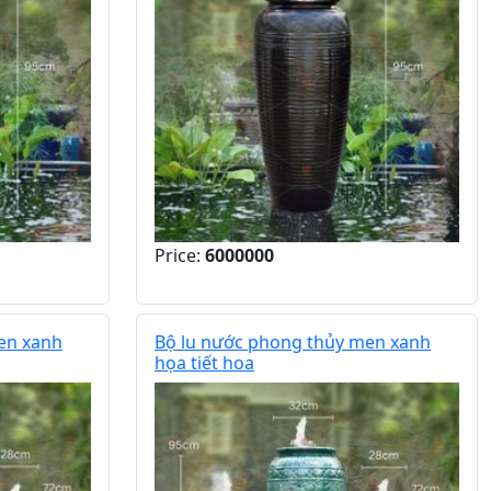
Price:
6000000
en xanh
Bộ lu nước phong thủy men xanh
họa tiết hoa