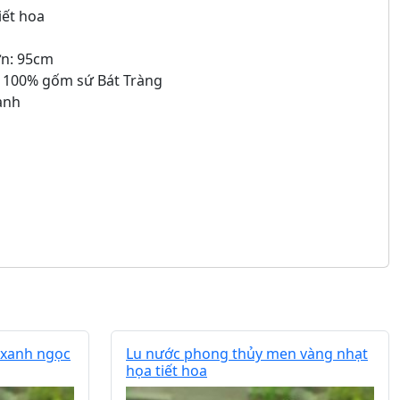
iết hoa
ớn: 95cm
| 100% gốm sứ Bát Tràng
anh
 xanh ngọc
Lu nước phong thủy men vàng nhạt
họa tiết hoa