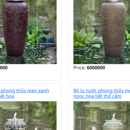
000
Price:
6000000
c phong thủy men xanh
Bộ lu nước phong thủy m
iết hoa
ngọc họa tiết thổ cẩm