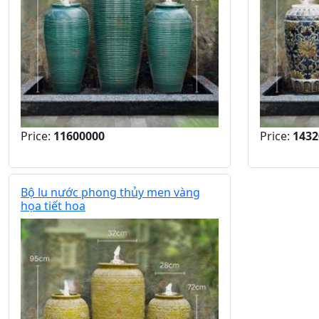
Price:
11600000
Price:
1432
Bộ lu nước phong thủy men vàng
họa tiết hoa