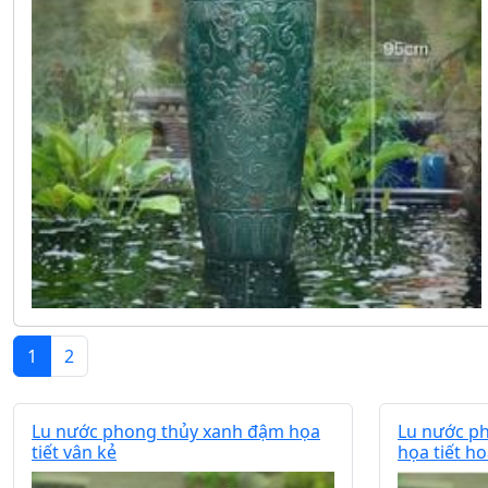
1
2
Lu nước phong thủy xanh đậm họa
Lu nước p
tiết vân kẻ
họa tiết h