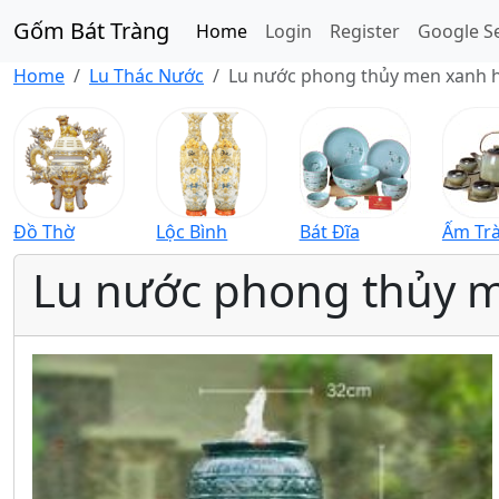
Gốm Bát Tràng
Home
Login
Register
Google S
Home
Lu Thác Nước
Lu nước phong thủy men xanh h
Đồ Thờ
Lộc Bình
Bát Đĩa
Ấm Tr
Lu nước phong thủy m