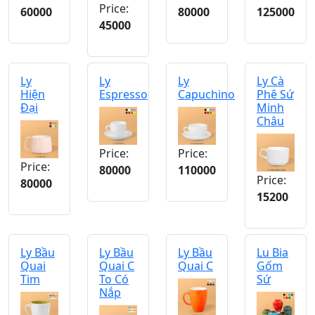
Price:
60000
80000
125000
45000
Ly
Ly
Ly
Ly Cà
Hiện
Espresso
Capuchino
Phê Sứ
Đại
Minh
Châu
Price:
Price:
Price:
80000
110000
Price:
80000
15200
Ly Bầu
Ly Bầu
Ly Bầu
Lu Bia
Quai
Quai C
Quai C
Gốm
Tim
To Có
Sứ
Nắp