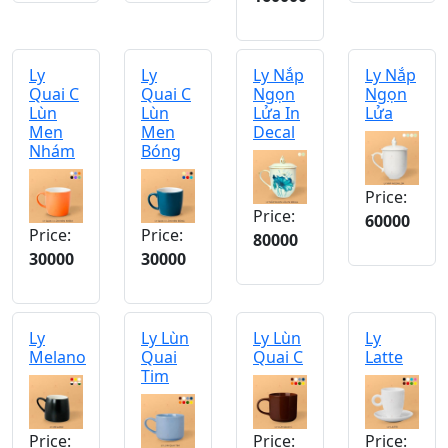
Ly
Ly
Ly Nắp
Ly Nắp
Quai C
Quai C
Ngọn
Ngọn
Lùn
Lùn
Lửa In
Lửa
Men
Men
Decal
Nhám
Bóng
Price:
Price:
60000
Price:
Price:
80000
30000
30000
Ly
Ly Lùn
Ly Lùn
Ly
Melano
Quai
Quai C
Latte
Tim
Price:
Price:
Price: