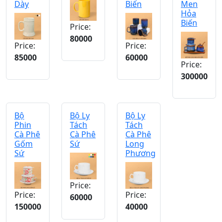
Dày
Biến
Men
Hỏa
Biến
Price:
80000
Price:
Price:
85000
60000
Price:
300000
Bộ
Bộ Ly
Bộ Ly
Phin
Tách
Tách
Cà Phê
Cà Phê
Cà Phê
Gốm
Sứ
Long
Sứ
Phương
Price:
Price:
Price:
60000
150000
40000