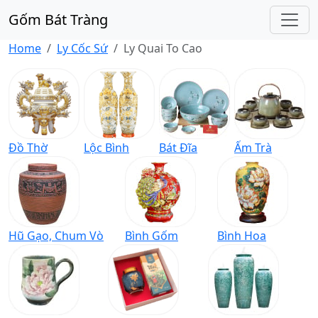
Gốm Bát Tràng
Home
Ly Cốc Sứ
Ly Quai To Cao
Đồ Thờ
Lộc Bình
Bát Đĩa
Ấm Trà
Hũ Gạo, Chum Vò
Bình Gốm
Bình Hoa