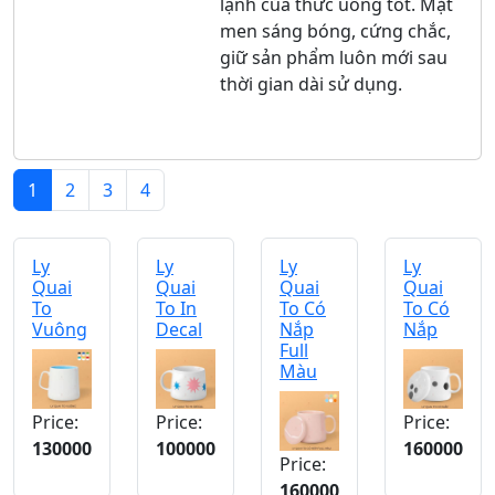
lạnh của thức uống tốt. Mặt
men sáng bóng, cứng chắc,
giữ sản phẩm luôn mới sau
thời gian dài sử dụng.
1
2
3
4
Ly
Ly
Ly
Ly
Quai
Quai
Quai
Quai
To
To In
To Có
To Có
Vuông
Decal
Nắp
Nắp
Full
Màu
Price:
Price:
Price:
130000
100000
160000
Price:
160000