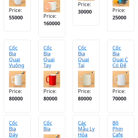
Price:
Price:
Price:
30000
Price:
55000
25000
160000
Cốc
Cốc
Cốc
Cốc
Bia
Bia
Bia
Bia
Quai
Quai
Quai
Quai C
Vuông
Tay
Tai
Có Đế
Price:
Price:
Price:
Price:
80000
80000
80000
70000
Cốc
Cốc
Các
Bộ
Bia
Bia
Mẫu Ly
Phin
Đáy
Hỏa
Cafe